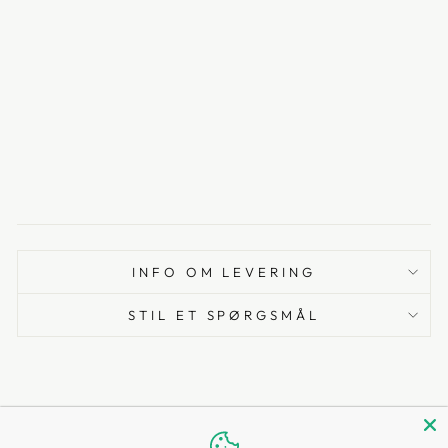
DU
L
125
C
M
9.999,00
kr
INFO OM LEVERING
STIL ET SPØRGSMÅL