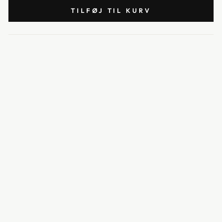
TILFØJ TIL KURV
FO
R
M
E
SO
FA
-
VE
NS
TR
E
M
O