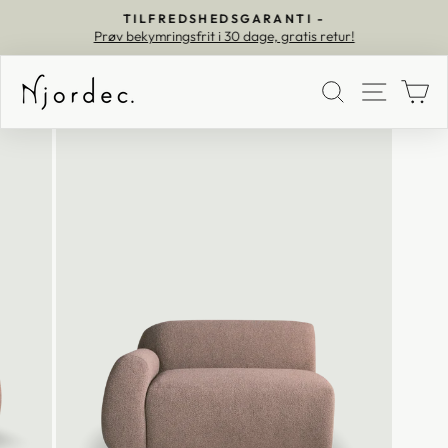
TILFREDSHEDSGARANTI -
Prøv bekymringsfrit i 30 dage, gratis retur!
Pause
SØG
MEN
K