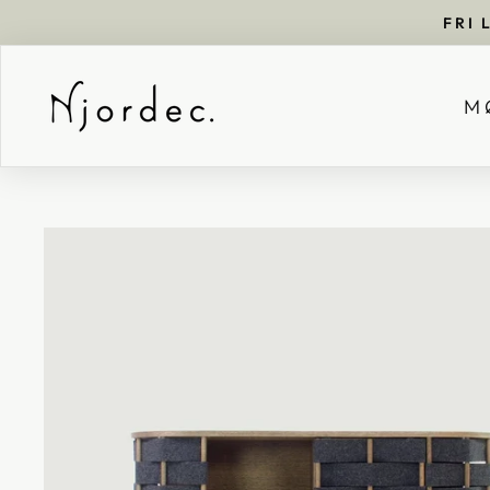
FRI 
M