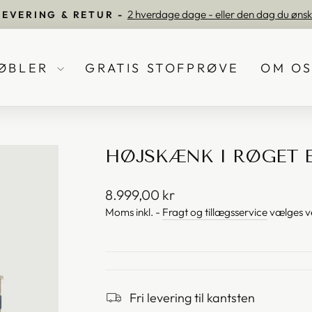
2 hverdage dage - eller den dag du ønsk
LEVERING & RETUR -
Pause
ØBLER
GRATIS STOFPRØVE
OM O
HØJSKÆNK I RØGET E
Vejl.
8.999,00 kr
pris
Moms inkl. -
Fragt og tillægsservice
vælges ve
Fri levering til kantsten