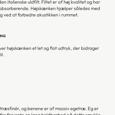
 italienske uldfilt. Filtet
er af høj kvalitet og har
lydabsorberende. Højskænken hjælper således med
ng ved at forbedre akustikken i rummet.
ING
ver højskænken et let og flot udtryk, der bidrager
il.
træsfinér, og benene er af massiv egetræ. Eg er
rfor forvente en lang holdbarhed på dette smukke