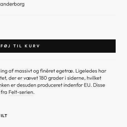
kanderborg
LFØJ TIL KURV
ing af massivt
og finéret
egetræ.
Ligeledes har
iltet, der er vævet 180 grader i siderne, hvilket
nken er desuden produceret indenfor EU. Disse
r
fra
Felt-serien
.
ILT