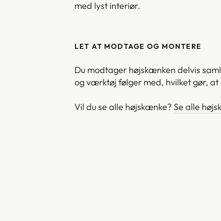
med lyst interiør.
LET AT MODTAGE OG MONTERE
Du modtager højskænken delvis saml
og værktøj følger med, hvilket gør, at
Vil du se alle højskænke?
Se alle høj
H
Ø
J
S
K