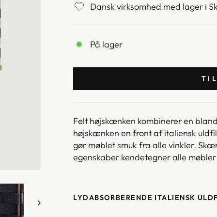
Dansk virksomhed med lager i S
På lager
TI
Felt højskænken kombinerer en bland
højskænken en front af italiensk u
ldf
gør møblet smuk fra alle vinkler
. Skæ
egenskaber
kendetegner
alle møble
LYDABSORBERENDE ITALIENSK ULDF