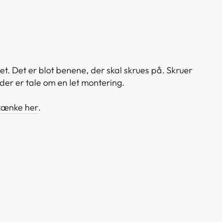
et.
Det er blot benene, der
skal skrues
på. Skruer
 der er tale om en let montering.
skænke her
.