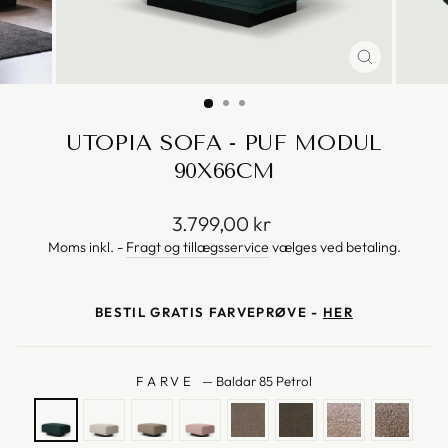
UTOPIA SOFA - PUF MODUL
90X66CM
Vejl.
3.799,00 kr
pris
Moms inkl. -
Fragt og tillægsservice
vælges ved betaling.
BESTIL GRATIS FARVEPRØVE -
HER
FARVE
—
Baldar 85 Petrol