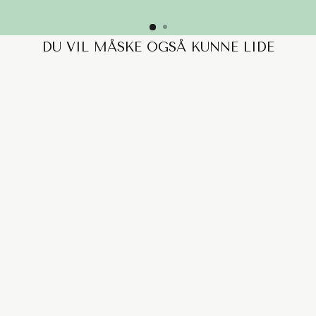
DU VIL MÅSKE OGSÅ KUNNE LIDE
UTOPIA SOFA - PUF
MODUL 90X66CM
3.799,00 kr