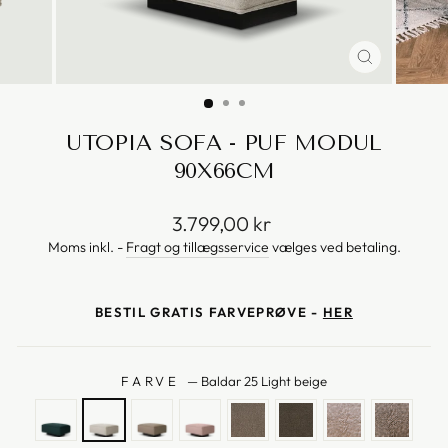
UTOPIA SOFA - PUF MODUL
90X66CM
Vejl.
3.799,00 kr
pris
Moms inkl. -
Fragt og tillægsservice
vælges ved betaling.
BESTIL GRATIS FARVEPRØVE -
HER
FARVE
—
Baldar 25 Light beige