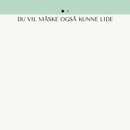
DU VIL MÅSKE OGSÅ KUNNE LIDE
UTOPIA SOFA - PUF
MODUL 90X66CM
3.799,00 kr