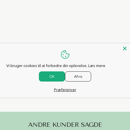
,
29
0C
M
23.999,00
kr
Vi bruger cookies til at forbedre din oplevelse.
Læs mere
INFO OM LEVERING
OK
Afvis
STIL ET SPØRGSMÅL
Præferencer
ANDRE KUNDER SAGDE