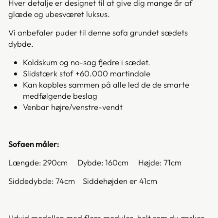
Hver detalje er designet til at give dig mange år af
glæde og ubesværet luksus.
Vi anbefaler puder til denne sofa grundet sædets
dybde.
Koldskum og no-sag fjedre i sædet.
Slidstærk stof +60.000 martindale
Kan kopbles sammen på alle led de de smarte
medfølgende beslag
Venbar højre/venstre-vendt
Sofaen måler:
Længde: 290cm Dybde: 160cm Højde: 71cm
Siddedybde: 74cm Siddehøjden er 41cm
Udvid modellen med flere moduler, helt som du ønsker.