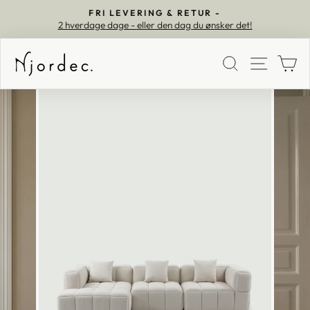
FRI LEVERING & RETUR -
2 hverdage dage - eller den dag du ønsker det!
Pause
SØG
MEN
K