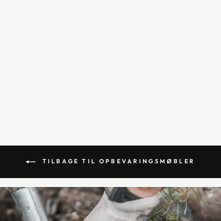
TV BORD M.
LAMELLER 185CM,
RØGET EG - LOUVRE
6.999,00 kr
TILBAGE TIL OPBEVARINGSMØBLER