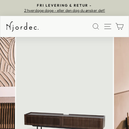
FRI LEVERING & RETUR -
2 hverdage dage - eller den dag du ønsker det!
Pause
SØG
MEN
K