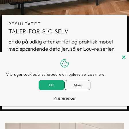
RESULTATET
TALER FOR SIG SELV
Er du på udkig efter et flot og praktisk møbel
med spændende detaljer, så er Louvre serien
for dig.
De vertikale lameller på det simple stel af runde
metalrør gør, at man nemt kan tilføje karakter
Vi bruger cookies til at forbedre din oplevelse.
Læs mere
til sit hjem med disse møbler.
OK
Afvis
SE HELE SERIEN
Præferencer