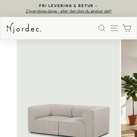
FRI LEVERING & RETUR -
2 hverdage dage - eller den dag du ønsker det!
Pause
SØG
MEN
K