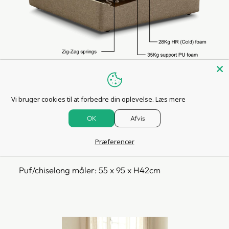
Vi bruger cookies til at forbedre din oplevelse.
Læs mere
DIMENSIONER:
OK
Afvis
Hjørnmodul måler: 95 x 95 x H71cm
Præferencer
Midtermodul måler: 75 x 95 x H71cm
Puf/chiselong måler: 55 x 95 x H42cm