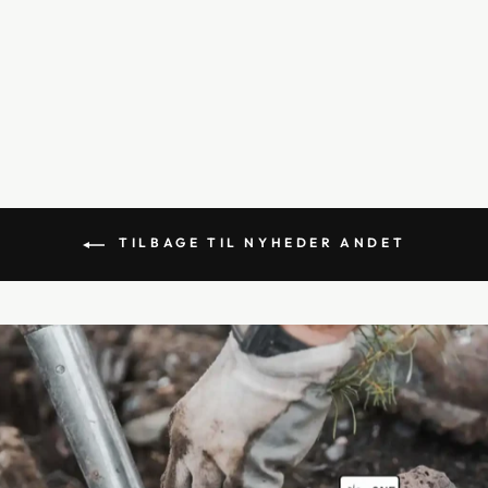
LAZIO SOFABORD
SÆT, MØRK GRÅ
MARMOR - Ø80 OG
Ø40CM
8.828,00 kr
TILBAGE TIL NYHEDER ANDET