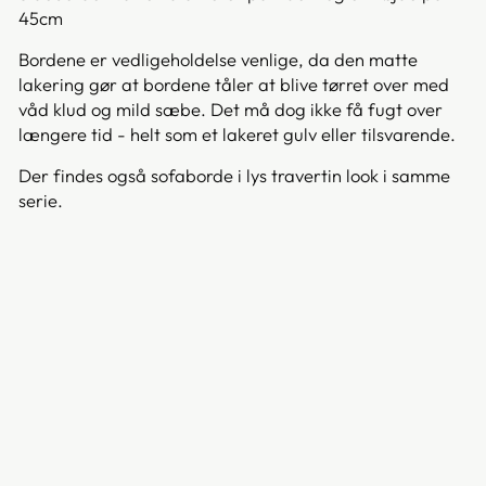
45cm
Bordene er vedligeholdelse venlige, da den matte
lakering gør at bordene tåler at blive tørret over med
våd klud og mild sæbe. Det må dog ikke få fugt over
længere tid - helt som et lakeret gulv eller tilsvarende.
Der findes også sofaborde i lys travertin look i samme
serie.
LA
ZI
O
SO
FA
BO
RD