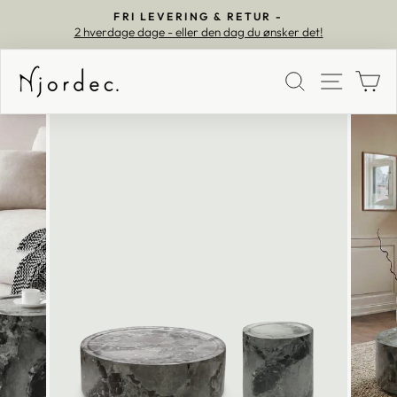
FRI LEVERING & RETUR -
2 hverdage dage - eller den dag du ønsker det!
Pause
SØG
MEN
K