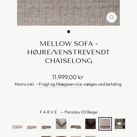
MELLOW SOFA -
HØJRE/VENSTREVENDT
CHAISELONG
Vejl.
11.999,00 kr
pris
Moms inkl. -
Fragt og tillægsservice
vælges ved betaling.
FARVE
—
Paradox 03 Beige