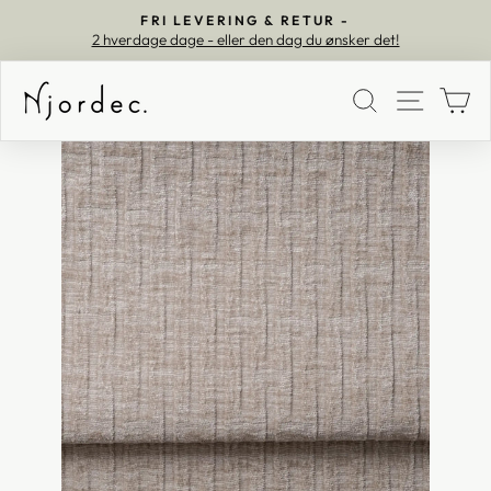
FRI LEVERING & RETUR -
2 hverdage dage - eller den dag du ønsker det!
Pause
SØG
MEN
K