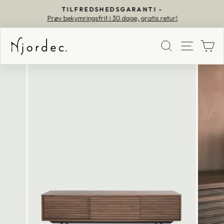
TILFREDSHEDSGARANTI -
Prøv bekymringsfrit i 30 dage, gratis retur!
Pause
SØG
MEN
K