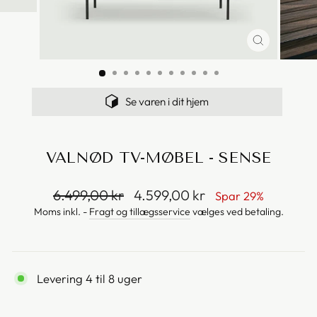
Se varen i dit hjem
VALNØD TV-MØBEL - SENSE
Vejl.
Salgspris
6.499,00 kr
4.599,00 kr
Spar 29%
pris
Moms inkl. -
Fragt og tillægsservice
vælges ved betaling.
Levering 4 til 8 uger