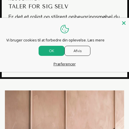
TALER FOR SIG SELV
Er det et roligt og stilrent opbevaringsmøbel du
står og mangler, så er Sense serien det sikre
valg.
Vi bruger cookies til at forbedre din oplevelse.
Læs mere
Tidligere kunder elsker det og det er vi sikre på
at du også vil komme til.
OK
Afvis
Præferencer
SE HELE SERIEN