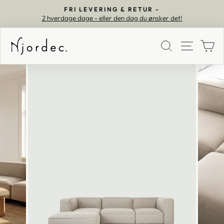
FRI LEVERING & RETUR -
2 hverdage dage - eller den dag du ønsker det!
Pause
SØG
MEN
K