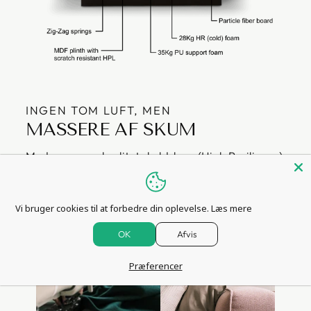
INGEN TOM LUFT, MEN
MASSERE AF SKUM
Med en masse kvalitets koldskum (High Resilience)
og blødt fyld på alle flader er der ingen hårde
kanter at finde.
Vi bruger cookies til at forbedre din oplevelse.
Læs mere
OK
Afvis
Præferencer