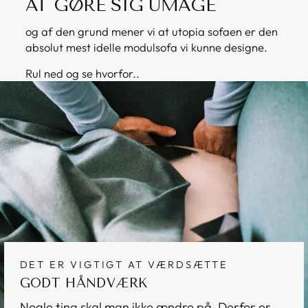
AT GØRE SIG UMAGE
og af den grund mener vi at utopia sofaen er den
absolut mest idelle modulsofa vi kunne designe.
Rul ned og se hvorfor..
DET ER VIGTIGT AT VÆRDSÆTTE
GODT HÅNDVÆRK
Nogle ting skal man ikke ændre på. Derfor er