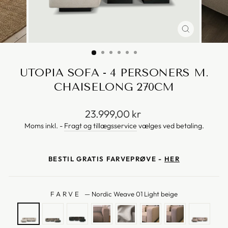
UTOPIA SOFA - 4 PERSONERS M.
CHAISELONG 270CM
Vejl.
23.999,00 kr
pris
Moms inkl. -
Fragt og tillægsservice
vælges ved betaling.
BESTIL GRATIS FARVEPRØVE -
HER
FARVE
—
Nordic Weave 01 Light beige