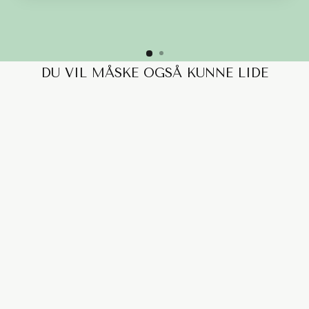
DU VIL MÅSKE OGSÅ KUNNE LIDE
UTOPIA SOFA - 4
PERSONERS M.
CHAISELONG 270CM
23.999,00 kr