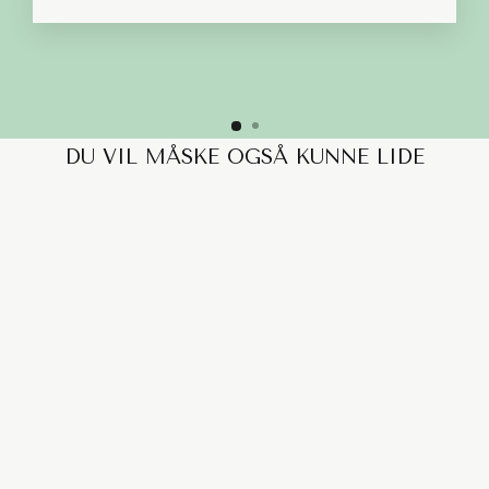
DU VIL MÅSKE OGSÅ KUNNE LIDE
UTOPIA SOFA - 3
PERSONERS OPEN
END M. CHAISELONG